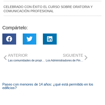
CELEBRADO CON ÉXITO EL CURSO SOBRE ORATORIA Y
COMUNICACIÓN PROFESIONAL
Compártelo:
ANTERIOR
SIGUIENTE
Las comunidades de propietarios no regularán el uso de las zonas comunes de los menores de 14 años
Los Administradores de Fincas solicitan al Ministerio de Sanidad la regulación para las piscinas de las comunidades de propietarios
Paseo con menores de 14 años: ¿qué está permitido en los
edificios?