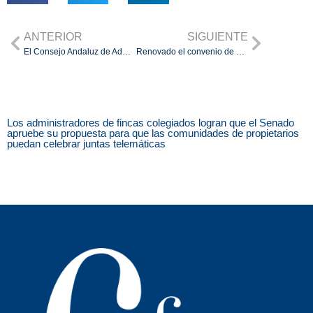
ANTERIOR
SIGUIENTE
El Consejo Andaluz de Administradores de Fincas insta a las comunidades de propietarios a cumplir con el modelo 347 para evitar multas de hasta 20.000 euros
Renovado el convenio de colaboración con Concentra Central de Compras y Servicios
Los administradores de fincas colegiados logran que el Senado
apruebe su propuesta para que las comunidades de propietarios
puedan celebrar juntas telemáticas