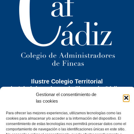
Ilustre Colegio Territorial
de Administradores de Fincas
de Cádiz y
Gestionar el consentimiento de
Ceuta
las cookies
C/ Caracuel, 24-1º Izq · 11402 Jerez de la Frontera (Cádiz)
Para ofrecer las mejores experiencias, utilizamos tecnologías como las
Tel. 956 30 72 86
cookies para almacenar y/o acceder a la información del dispositivo. El
secretaria@cafcadiz.com
consentimiento de estas tecnologías nos permitirá procesar datos como el
comportamiento de navegación o las identificaciones únicas en este sitio.