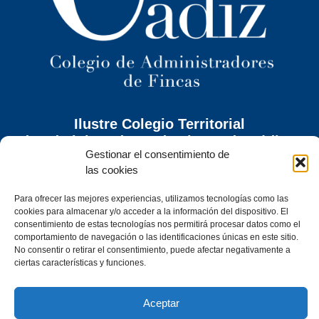
Ilustre Colegio Territorial
de Administradores de Fincas
de Cádiz y
Gestionar el consentimiento de
Ceuta
las cookies
C/ Caracuel, 24-1º Izq · 11402 Jerez de la Frontera (Cádiz)
Para ofrecer las mejores experiencias, utilizamos tecnologías como las
Tel. 956 30 72 86
cookies para almacenar y/o acceder a la información del dispositivo. El
secretaria@cafcadiz.com
consentimiento de estas tecnologías nos permitirá procesar datos como el
comportamiento de navegación o las identificaciones únicas en este sitio.
No consentir o retirar el consentimiento, puede afectar negativamente a
ciertas características y funciones.
Aceptar