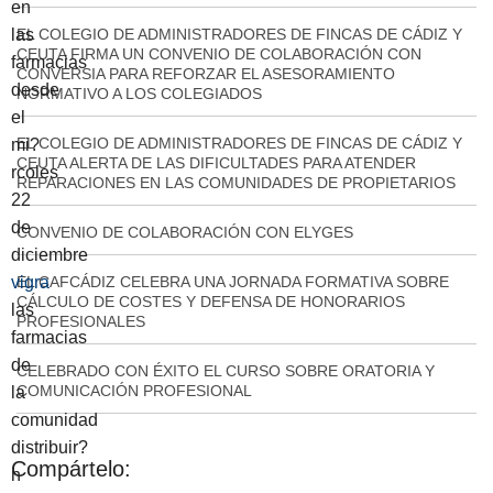
en
las
EL COLEGIO DE ADMINISTRADORES DE FINCAS DE CÁDIZ Y
CEUTA FIRMA UN CONVENIO DE COLABORACIÓN CON
farmacias
CONVERSIA PARA REFORZAR EL ASESORAMIENTO
desde
NORMATIVO A LOS COLEGIADOS
el
EL COLEGIO DE ADMINISTRADORES DE FINCAS DE CÁDIZ Y
mi?
CEUTA ALERTA DE LAS DIFICULTADES PARA ATENDER
rcoles
REPARACIONES EN LAS COMUNIDADES DE PROPIETARIOS
22
de
CONVENIO DE COLABORACIÓN CON ELYGES
diciembre
vigra
EL CAFCÁDIZ CELEBRA UNA JORNADA FORMATIVA SOBRE
CÁLCULO DE COSTES Y DEFENSA DE HONORARIOS
las
PROFESIONALES
farmacias
de
CELEBRADO CON ÉXITO EL CURSO SOBRE ORATORIA Y
COMUNICACIÓN PROFESIONAL
la
comunidad
distribuir?
Compártelo:
n