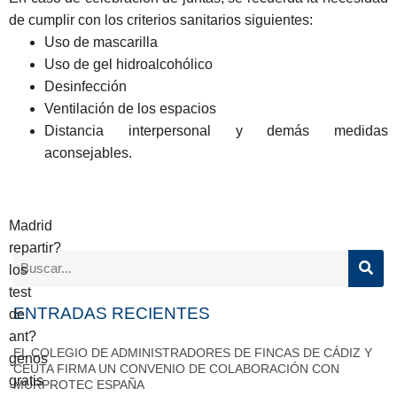
de cumplir con los criterios sanitarios siguientes:
Uso de
mascarilla
Uso de gel
hidroalcohólico
Desinfección
Ventilación de los espacios
Distancia
interpersonal
y demás medidas
aconsejables.
Madrid
repartir?
los
test
ENTRADAS RECIENTES
de
ant?
EL COLEGIO DE ADMINISTRADORES DE FINCAS DE CÁDIZ Y
genos
CEUTA FIRMA UN CONVENIO DE COLABORACIÓN CON
gratis
MURPROTEC ESPAÑA