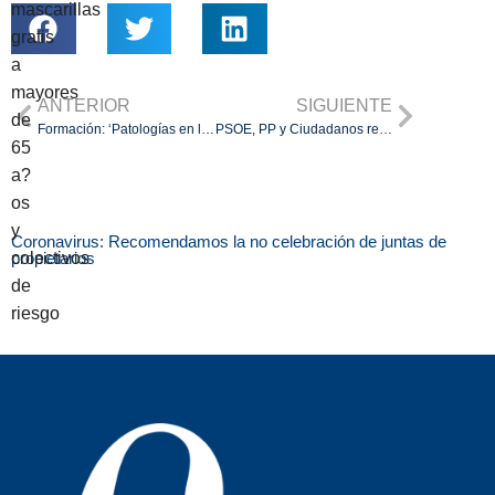
mascarillas
gratis
a
mayores
ANTERIOR
SIGUIENTE
de
Formación: ‘Patologías en los edificios por acción del agua’
PSOE, PP y Ciudadanos recogen las propuestas de los Administradores de Fincas
65
a?
os
y
Coronavirus: Recomendamos la no celebración de juntas de
colectivos
propietarios
de
riesgo