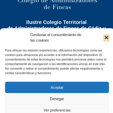
Ilustre Colegio Territorial
de Administradores de Fincas
de Cádiz y
Ceuta
Gestionar el consentimiento de
las cookies
C/ Caracuel, 24-1º Izq · 11402 Jerez de la Frontera (Cádiz)
Tel. 956 30 72 86
Para ofrecer las mejores experiencias, utilizamos tecnologías como las
secretaria@cafcadiz.com
cookies para almacenar y/o acceder a la información del dispositivo. El
consentimiento de estas tecnologías nos permitirá procesar datos como el
comportamiento de navegación o las identificaciones únicas en este sitio.
No consentir o retirar el consentimiento, puede afectar negativamente a
ciertas características y funciones.
Aceptar
© 2024 Ilustre Colegio Territorial de Administradores de Fincas de Cádiz
y Ceuta
Denegar
Política de Privacidad
·
Política de Cookies
·
Aviso Legal
·
Ver preferencias
Actividades del tratamiento