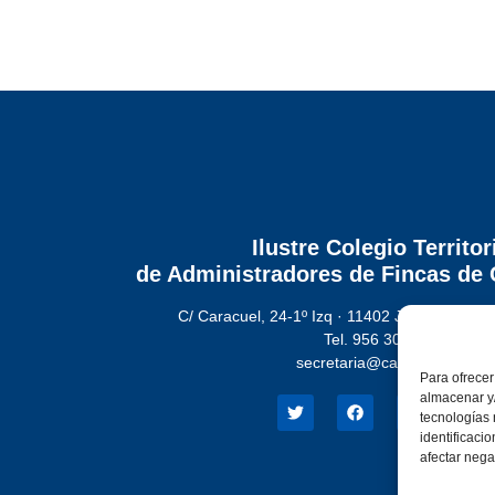
Ilustre Colegio Territor
de Administradores de Fincas
de 
C/ Caracuel, 24-1º Izq · 11402 Jerez de la Fr
Tel. 956 30 72 86
secretaria@cafcadiz.com
Para ofrecer
almacenar y/
tecnologías
identificaci
afectar nega