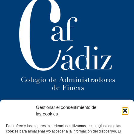
Ilustre Colegio Territorial
Gestionar el consentimiento de
de Administradores de Fincas
de Cádiz y
las cookies
Ceuta
Para ofrecer las mejores experiencias, utilizamos tecnologías como las
C/ Caracuel, 24-1º Izq · 11402 Jerez de la Frontera (Cádiz)
cookies para almacenar y/o acceder a la información del dispositivo. El