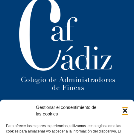
Ilustre Colegio Territorial
Gestionar el consentimiento de
de Administradores de Fincas
de Cádiz y
las cookies
Ceuta
Para ofrecer las mejores experiencias, utilizamos tecnologías como las
C/ Caracuel, 24-1º Izq · 11402 Jerez de la Frontera (Cádiz)
cookies para almacenar y/o acceder a la información del dispositivo. El