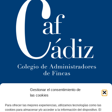
Ilustre Colegio Territorial
Gestionar el consentimiento de
de Administradores de Fincas
de Cádiz y
las cookies
Ceuta
Para ofrecer las mejores experiencias, utilizamos tecnologías como las
C/ Caracuel, 24-1º Izq · 11402 Jerez de la Frontera (Cádiz)
cookies para almacenar y/o acceder a la información del dispositivo. El