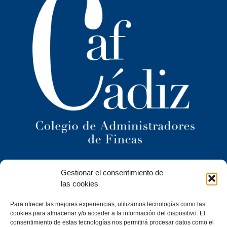
Ilustre Colegio Territorial
Gestionar el consentimiento de
de Administradores de Fincas
de Cádiz y
las cookies
Ceuta
Para ofrecer las mejores experiencias, utilizamos tecnologías como las
C/ Caracuel, 24-1º Izq · 11402 Jerez de la Frontera (Cádiz)
cookies para almacenar y/o acceder a la información del dispositivo. El
consentimiento de estas tecnologías nos permitirá procesar datos como el
Tel. 956 30 72 86