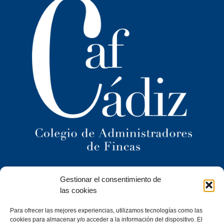
Ilustre Colegio Territorial
Gestionar el consentimiento de
de Administradores de Fincas
de Cádiz y
las cookies
Ceuta
Para ofrecer las mejores experiencias, utilizamos tecnologías como las
C/ Caracuel, 24-1º Izq · 11402 Jerez de la Frontera (Cádiz)
cookies para almacenar y/o acceder a la información del dispositivo. El