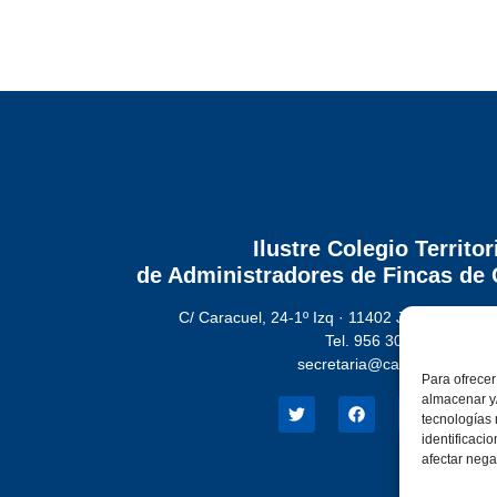
Ilustre Colegio Territor
de Administradores de Fincas
de 
C/ Caracuel, 24-1º Izq · 11402 Jerez de la Fr
Tel. 956 30 72 86
secretaria@cafcadiz.com
Para ofrecer
almacenar y/
tecnologías
identificaci
afectar nega