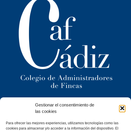
Ilustre Colegio Territorial
Gestionar el consentimiento de
de Administradores de Fincas
de Cádiz y
las cookies
Ceuta
Para ofrecer las mejores experiencias, utilizamos tecnologías como las
C/ Caracuel, 24-1º Izq · 11402 Jerez de la Frontera (Cádiz)
cookies para almacenar y/o acceder a la información del dispositivo. El