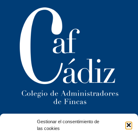
Ilustre Colegio Territorial
Gestionar el consentimiento de
de Administradores de Fincas
de Cádiz y
las cookies
Ceuta