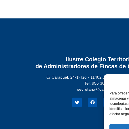
Ilustre Colegio Territor
de Administradores de Fincas
de 
C/ Caracuel, 24-1º Izq · 11402 Jerez de la Fr
Tel. 956 30 72 86
secretaria@cafcadiz.com
Para ofrecer
almacenar y/
tecnologías
identificaci
afectar nega