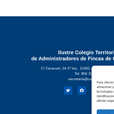
Ilustre Colegio Territor
de Administradores de Fincas
de 
C/ Caracuel, 24-1º Izq · 11402 Jerez de la Fr
Tel. 956 30 72 86
secretaria@cafcadiz.com
Para ofrecer
almacenar y/
tecnologías
identificaci
afectar nega