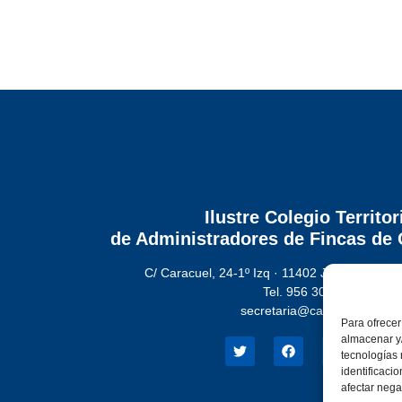
Ilustre Colegio Territor
de Administradores de Fincas
de 
C/ Caracuel, 24-1º Izq · 11402 Jerez de la Fr
Tel. 956 30 72 86
secretaria@cafcadiz.com
Para ofrecer
almacenar y/
tecnologías
identificaci
afectar nega