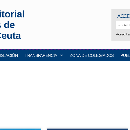
torial
s de
Ceuta
ISLACIÓN
TRANSPARENCIA
ZONA DE COLEGIADOS
PUB