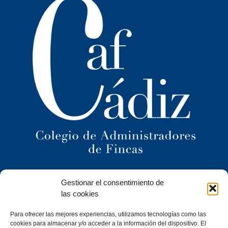
Ilustre Colegio Territorial
Gestionar el consentimiento de
de Administradores de Fincas
de Cádiz y
las cookies
Ceuta
Para ofrecer las mejores experiencias, utilizamos tecnologías como las
C/ Caracuel, 24-1º Izq · 11402 Jerez de la Frontera (Cádiz)
cookies para almacenar y/o acceder a la información del dispositivo. El