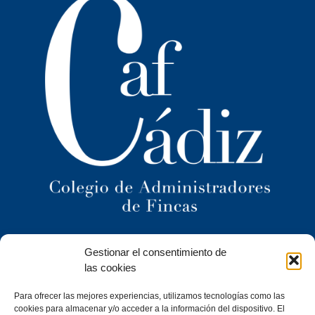
Ilustre Colegio Territorial
Gestionar el consentimiento de
de Administradores de Fincas
de Cádiz y
las cookies
Ceuta
Para ofrecer las mejores experiencias, utilizamos tecnologías como las
C/ Caracuel, 24-1º Izq · 11402 Jerez de la Frontera (Cádiz)
cookies para almacenar y/o acceder a la información del dispositivo. El