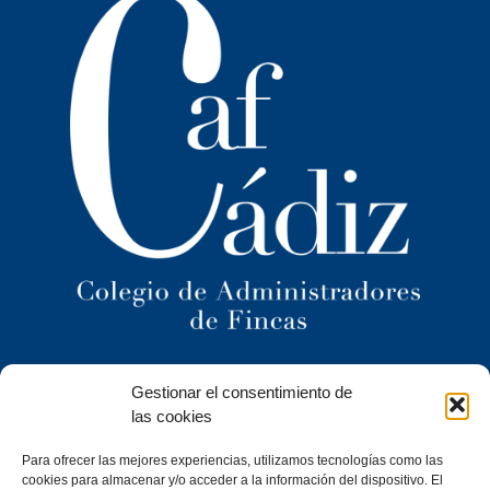
Ilustre Colegio Territorial
Gestionar el consentimiento de
de Administradores de Fincas
de Cádiz y
las cookies
Ceuta
Para ofrecer las mejores experiencias, utilizamos tecnologías como las
C/ Caracuel, 24-1º Izq · 11402 Jerez de la Frontera (Cádiz)
cookies para almacenar y/o acceder a la información del dispositivo. El