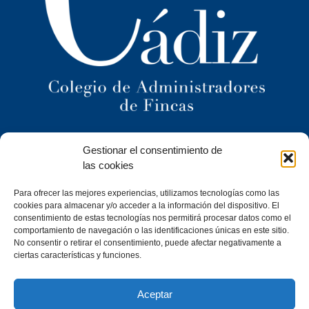
Ilustre Colegio Territorial
Gestionar el consentimiento de
de Administradores de Fincas
de Cádiz y
las cookies
Ceuta
Para ofrecer las mejores experiencias, utilizamos tecnologías como las
C/ Caracuel, 24-1º Izq · 11402 Jerez de la Frontera (Cádiz)
cookies para almacenar y/o acceder a la información del dispositivo. El
consentimiento de estas tecnologías nos permitirá procesar datos como el
Tel. 956 30 72 86
comportamiento de navegación o las identificaciones únicas en este sitio.
secretaria@cafcadiz.com
No consentir o retirar el consentimiento, puede afectar negativamente a
ciertas características y funciones.
Aceptar