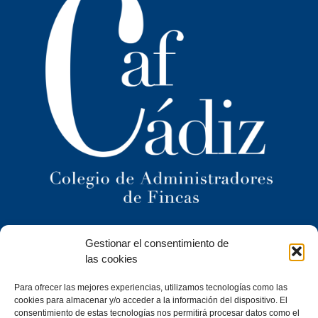
Ilustre Colegio Territorial
Gestionar el consentimiento de
de Administradores de Fincas
de Cádiz y
las cookies
Ceuta
Para ofrecer las mejores experiencias, utilizamos tecnologías como las
cookies para almacenar y/o acceder a la información del dispositivo. El
C/ Caracuel, 24-1º Izq · 11402 Jerez de la Frontera (Cádiz)
consentimiento de estas tecnologías nos permitirá procesar datos como el
Tel. 956 30 72 86