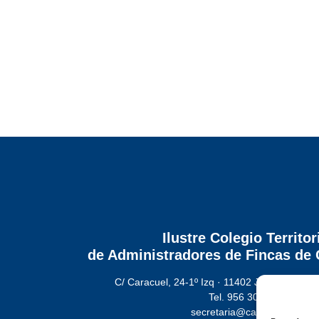
Ilustre Colegio Territor
de Administradores de Fincas
de 
C/ Caracuel, 24-1º Izq · 11402 Jerez de la Fr
Tel. 956 30 72 86
secretaria@cafcadiz.com