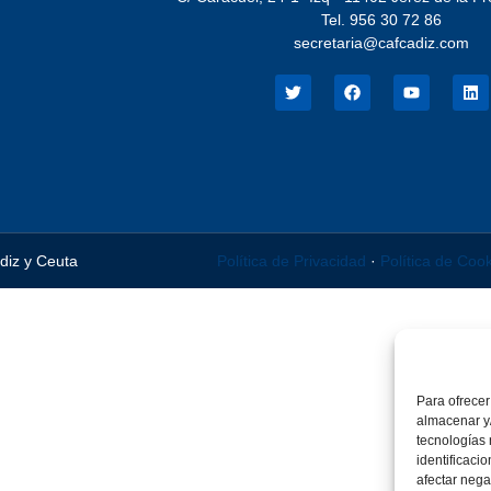
Tel. 956 30 72 86
secretaria@cafcadiz.com
ádiz y Ceuta
Política de Privacidad
·
Política de Coo
Para ofrecer
almacenar y/
tecnologías
identificaci
afectar nega