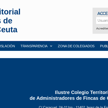
torial
s de
Ceuta
ISLACIÓN
TRANSPARENCIA
ZONA DE COLEGIADOS
PUB
Ilustre Colegio Territor
de Administradores de Fincas
de 
C/ Caracuel, 24-1º Izq · 11402 Jerez de la Fr