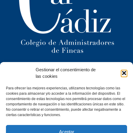
Ilustre Colegio Territorial
Gestionar el consentimiento de
de Administradores de Fincas
de Cádiz y
las cookies
Ceuta
Para ofrecer las mejores experiencias, utilizamos tecnologías como las
cookies para almacenar y/o acceder a la información del dispositivo. El
C/ Caracuel, 24-1º Izq · 11402 Jerez de la Frontera (Cádiz)
consentimiento de estas tecnologías nos permitirá procesar datos como el
Tel. 956 30 72 86
comportamiento de navegación o las identificaciones únicas en este sitio.
secretaria@cafcadiz.com
No consentir o retirar el consentimiento, puede afectar negativamente a
ciertas características y funciones.
Aceptar